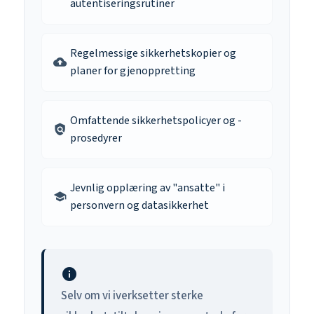
autentiseringsrutiner
Regelmessige sikkerhetskopier og
backup
planer for gjenoppretting
Omfattende sikkerhetspolicyer og -
policy
prosedyrer
Jevnlig opplæring av "ansatte" i
school
personvern og datasikkerhet
info
Selv om vi iverksetter sterke