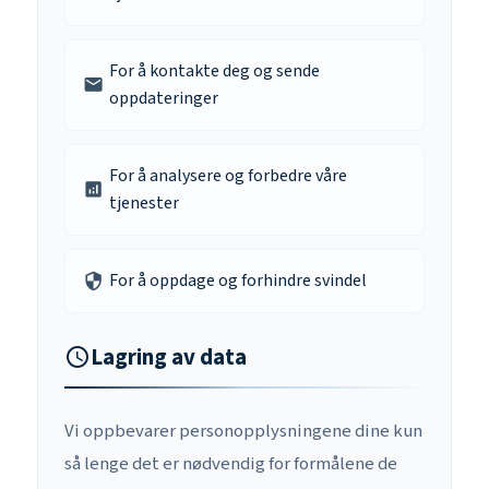
For å kontakte deg og sende
email
oppdateringer
For å analysere og forbedre våre
analytics
tjenester
For å oppdage og forhindre svindel
security
Lagring av data
schedule
Vi oppbevarer personopplysningene dine kun
så lenge det er nødvendig for formålene de