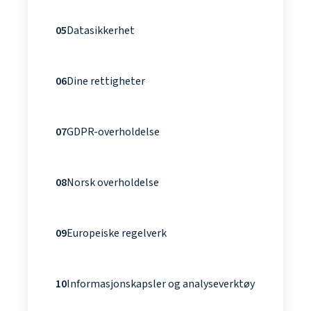
05
Datasikkerhet
06
Dine rettigheter
07
GDPR-overholdelse
08
Norsk overholdelse
09
Europeiske regelverk
10
Informasjonskapsler og analyseverktøy