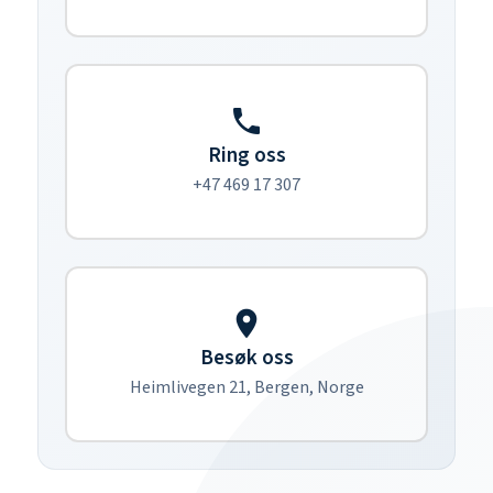
phone
Ring oss
+47 469 17 307
location_on
Besøk oss
Heimlivegen 21, Bergen, Norge