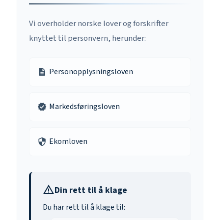
Vi overholder norske lover og forskrifter
knyttet til personvern, herunder:
Personopplysningsloven
description
Markedsføringsloven
verified
Ekomloven
security
warning_amber
Din rett til å klage
Du har rett til å klage til: