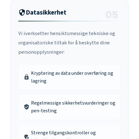
Datasikkerhet
security
Vi iverksetter hensiktsmessige tekniske og
organisatoriske tiltak for å beskytte dine
personopplysninger:
Kryptering av data under overføring og
enhanced_encryption
lagring
Regelmessige sikkerhetsvurderinger og
verified_user
pen-testing
Strenge tilgangskontroller og
admin_panel_settings