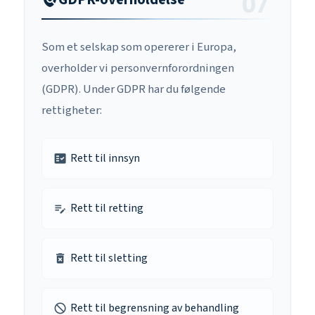
Som et selskap som opererer i Europa,
overholder vi personvernforordningen
(GDPR). Under GDPR har du følgende
rettigheter:
Rett til innsyn
fact_check
Rett til retting
edit_note
Rett til sletting
delete_forever
Rett til begrensning av behandling
do_not_disturb