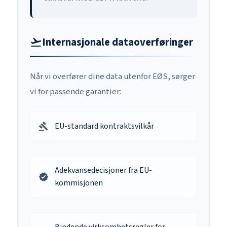
Internasjonale dataoverføringer
flight_takeoff
Når vi overfører dine data utenfor EØS, sørger
vi for passende garantier:
EU-standard kontraktsvilkår
gavel
Adekvansedecisjoner fra EU-
verified
kommisjonen
Bindende virksomhetsregler for