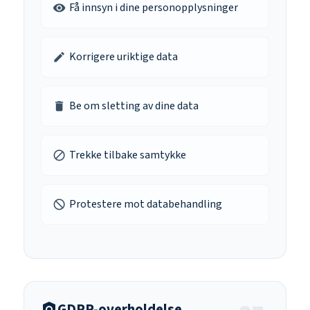
Få innsyn i dine personopplysninger
visibility
Korrigere uriktige data
edit
Be om sletting av dine data
delete
Trekke tilbake samtykke
block
Protestere mot databehandling
not_interested
GDPR-overholdelse
policy