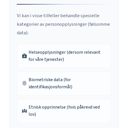
Vi kan i visse tilfeller behandle spesielle
kategorier av personopplysninger (følsomme
data):
Helseopplysninger (dersom relevant
medical_services
for våre tjenester)
Biometriske data (for
fingerprint
identifikasjonsformål)
Etnisk opprinnelse (hvis påkrevd ved
diversity_3
lov)