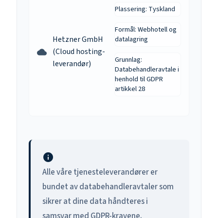
Plassering: Tyskland
Formål: Webhotell og
datalagring
Hetzner GmbH
(Cloud hosting-
cloud
Grunnlag:
leverandør)
Databehandleravtale i
henhold til GDPR
artikkel 28
info
Alle våre tjenesteleverandører er
bundet av databehandleravtaler som
sikrer at dine data håndteres i
samsvar med GDPR-kravene.