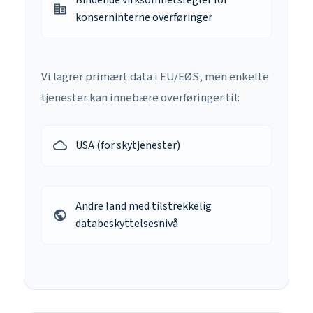
corporate_fare
konserninterne overføringer
Vi lagrer primært data i EU/EØS, men enkelte
tjenester kan innebære overføringer til:
USA (for skytjenester)
cloud_queue
Andre land med tilstrekkelig
public
databeskyttelsesnivå