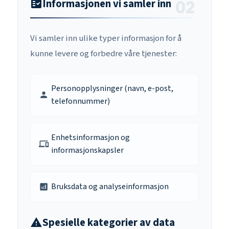
Informasjonen vi samler inn
fact_check
Vi samler inn ulike typer informasjon for å
kunne levere og forbedre våre tjenester:
Personopplysninger (navn, e-post,
person
telefonnummer)
Enhetsinformasjon og
devices
informasjonskapsler
Bruksdata og analyseinformasjon
analytics
Spesielle kategorier av data
warning