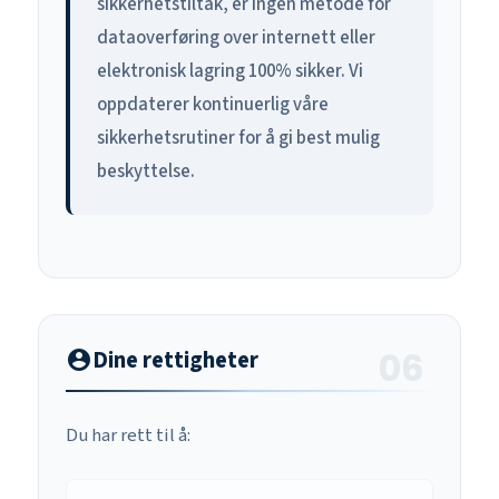
sikkerhetstiltak, er ingen metode for
dataoverføring over internett eller
elektronisk lagring 100% sikker. Vi
oppdaterer kontinuerlig våre
sikkerhetsrutiner for å gi best mulig
beskyttelse.
Dine rettigheter
account_circle
Du har rett til å: