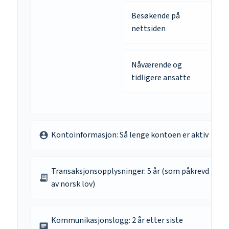
Besøkende på
nettsiden
Nåværende og
tidligere ansatte
Kontoinformasjon: Så lenge kontoen er aktiv
account_circle
Transaksjonsopplysninger: 5 år (som påkrevd
receipt_long
av norsk lov)
Kommunikasjonslogg: 2 år etter siste
chat